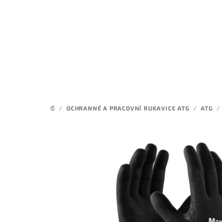
Přejít
na
obsah
/
OCHRANNÉ A PRACOVNÍ RUKAVICE ATG
/
ATG
/
DOMŮ