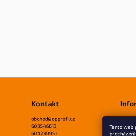
Z
á
Kontakt
Info
p
a
obchod
@
opprofi.cz
Obcho
603546613
t
Tento web 
Podmín
604230951
procházení
údajů