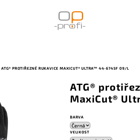
ATG® PROTIŘEZNÉ RUKAVICE MAXICUT® ULTRA™ 44-6745F 09/L
ATG® protiře
MaxiCut® Ult
BARVA
VELIKOST