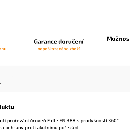
Možnost
Garance doručení
trhu
nepoškozeného zboží
e
duktu
oti prořezání úroveň F dle EN 388 s prodyšností 360°
ra ochrany proti akutnímu pořezání