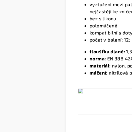
vyztužení mezi pa
nejčastěji ke znič
bez silikonu
polomáčené
kompatibilní s do
počet v balení: 12;
tloušťka dlaně:
1,
norma:
EN 388 42
materiál:
nylon, po
máčení:
nitrilová 