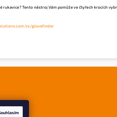
é rukavice? Tento nástroj Vám pomůže ve čtyřech krocích vybr
lutions.com/cs/glovefinder
Souhlasím