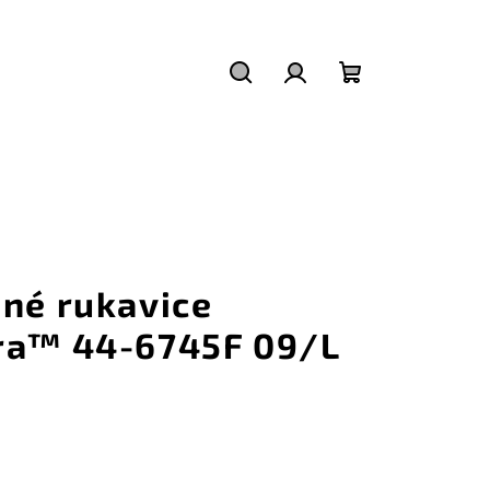
Hledat
Přihlášení
Nákupní
košík
zné rukavice
ra™ 44-6745F 09/L