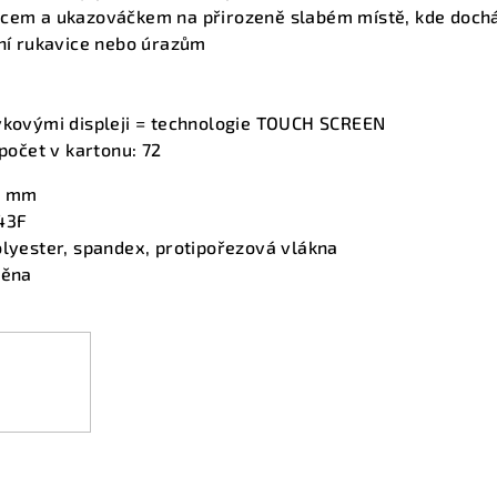
lcem a ukazováčkem na přirozeně slabém místě, kde doch
ení rukavice nebo úrazům
tykovými displeji = technologie TOUCH SCREEN
 počet v kartonu: 72
3 mm
43F
lyester, spandex, protipořezová vlákna
pěna