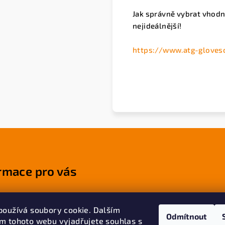
Jak správně vybrat vhodn
nejideálnější!
https://www.atg-gloveso
rmace pro vás
dní podmínky
používá soubory cookie. Dalším
ky ochrany osobních
Odmítnout
m tohoto webu vyjadřujete souhlas s